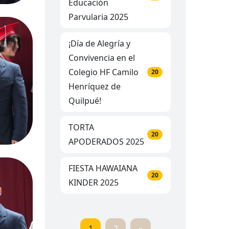
Educación
Parvularia 2025
¡Día de Alegría y
Convivencia en el
Colegio HF Camilo
20
Henríquez de
Quilpué!
TORTA
20
APODERADOS 2025
FIESTA HAWAIANA
20
KINDER 2025
1
2
»