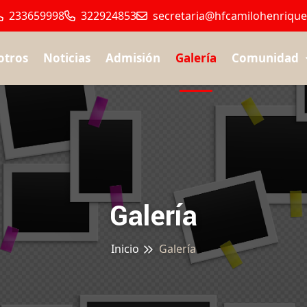
233659998
322924853
secretaria@hfcamilohenriquez
otros
Noticias
Admisión
Galería
Comunidad
Galería
Inicio
Galería